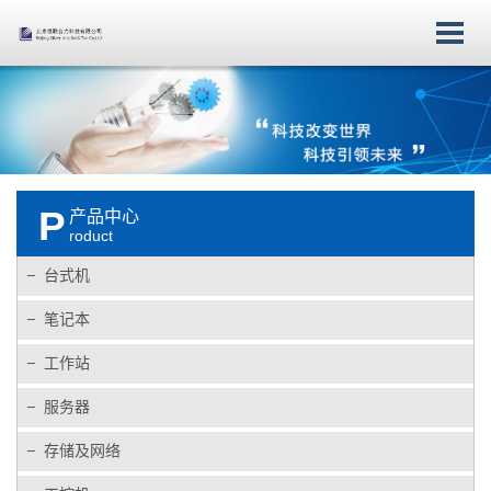
台式机
笔记本
工作站
服务器
存储及网
分体台式
ThinkPad
ThinkStation
机架式服
络
机
昭阳笔记
移动工作
务器
存储产品
一体台式
本
站
塔式服务
光纤交换
机
YOGA
专业显示
器
机
P
产品中心
迷你台式
BOOK
器
关键业务
网络设备
roduct
机
平板电脑
服务器
融合架构
台式机
显示器
刀片式服
工控机
信创产品
务器
笔记本
高密度服
工作站
务器
边缘服务
服务器
器
存储及网络
服务器选
件